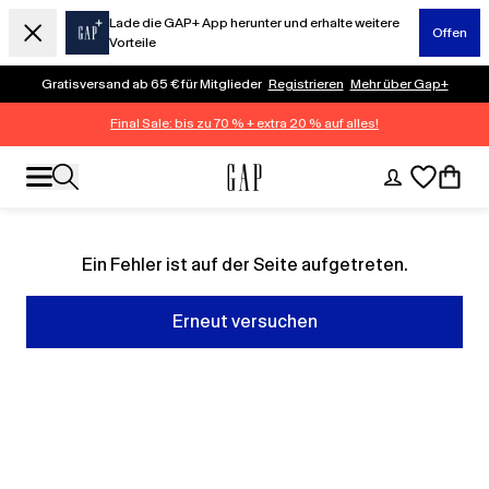
Lade die GAP+ App herunter und erhalte weitere
Offen
Vorteile
Gratisversand ab 65 € für Mitglieder
Registrieren
Mehr über Gap+
Final Sale: bis zu 70 % + extra 20 % auf alles!
Ein Fehler ist auf der Seite aufgetreten.
Erneut versuchen