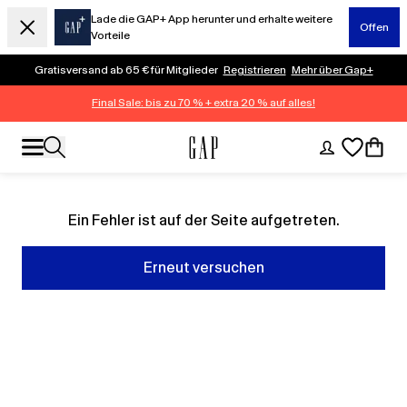
Lade die GAP+ App herunter und erhalte weitere
Offen
Vorteile
Gratisversand ab 65 € für Mitglieder
Registrieren
Mehr über Gap+
Final Sale: bis zu 70 % + extra 20 % auf alles!
Ein Fehler ist auf der Seite aufgetreten.
Erneut versuchen