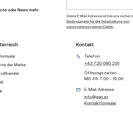
bote oder News mehr.
Deine E-Mail Adresse ist bei uns sicher, 
Bedingungen für die Verarbeitung von
personenbezogenen Daten.
terreich
Kontakt
formular
Telefon
+43 720 080 291
hte der Marke
Öffnungszeiten
roßhandel
MO
-
FR
7:00 - 15:00
ub
E-Mail-Adresse
p
info@gap.at
Kontaktformular