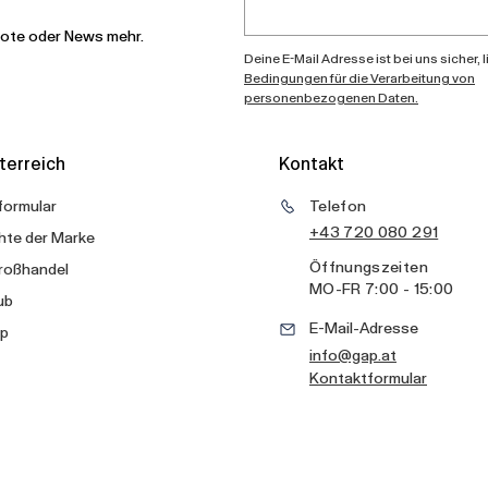
bote oder News mehr.
Deine E-Mail Adresse ist bei uns sicher, 
Bedingungen für die Verarbeitung von
personenbezogenen Daten.
terreich
Kontakt
formular
Telefon
+43 720 080 291
hte der Marke
Öffnungszeiten
roßhandel
MO
-
FR
7:00 - 15:00
ub
E-Mail-Adresse
p
info@gap.at
Kontaktformular