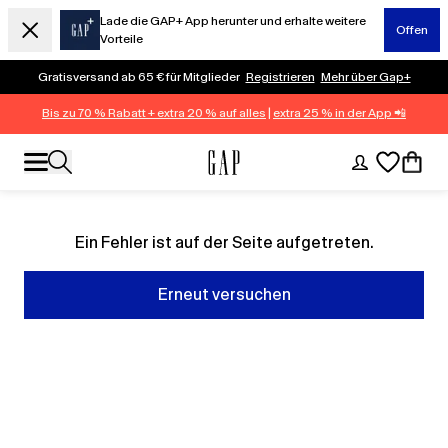
Lade die GAP+ App herunter und erhalte weitere
Offen
Vorteile
Gratisversand ab 65 € für Mitglieder
Registrieren
Mehr über Gap+
Bis zu 70 % Rabatt + extra 20 % auf alles
|
extra 25 % in der App 📲
Ein Fehler ist auf der Seite aufgetreten.
Erneut versuchen