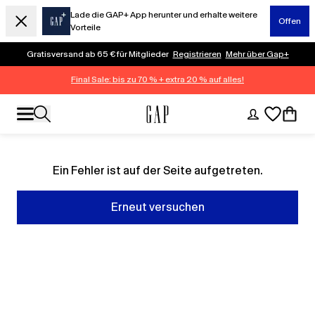
Lade die GAP+ App herunter und erhalte weitere
Offen
Vorteile
Gratisversand ab 65 € für Mitglieder
Registrieren
Mehr über Gap+
Final Sale: bis zu 70 % + extra 20 % auf alles!
Ein Fehler ist auf der Seite aufgetreten.
Erneut versuchen