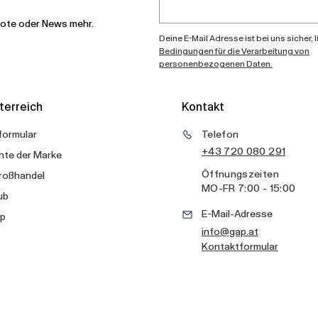
bote oder News mehr.
Deine E-Mail Adresse ist bei uns sicher, 
Bedingungen für die Verarbeitung von
personenbezogenen Daten.
terreich
Kontakt
formular
Telefon
+43 720 080 291
hte der Marke
Öffnungszeiten
roßhandel
MO
-
FR
7:00 - 15:00
ub
E-Mail-Adresse
p
info@gap.at
Kontaktformular