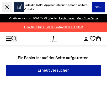
Lade die GAP+ App herunter und erhalte weitere
Offen
Vorteile
Gratisversand ab 65 € für Mitglieder
Registrieren
Mehr über Gap+
Final Sale: bis zu 70 % + extra 20 % auf alles!
Ein Fehler ist auf der Seite aufgetreten.
Erneut versuchen