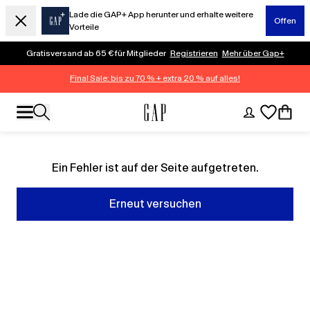
Lade die GAP+ App herunter und erhalte weitere
Offen
Vorteile
Gratisversand ab 65 € für Mitglieder
Registrieren
Mehr über Gap+
Final Sale: bis zu 70 % + extra 20 % auf alles!
Ein Fehler ist auf der Seite aufgetreten.
Erneut versuchen