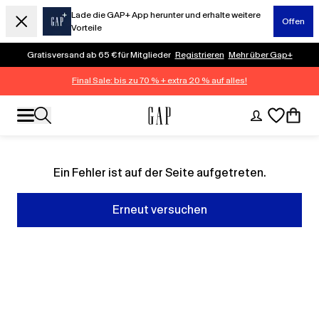
Lade die GAP+ App herunter und erhalte weitere
Offen
Vorteile
Gratisversand ab 65 € für Mitglieder
Registrieren
Mehr über Gap+
Final Sale: bis zu 70 % + extra 20 % auf alles!
Ein Fehler ist auf der Seite aufgetreten.
Erneut versuchen