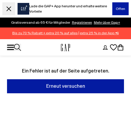
Lade die GAP+ App herunter und erhalte weitere
Offen
Vorteile
Gratisversand ab 65 € für Mitglieder
Registrieren
Mehr über Gap+
Bis zu 70 % Rabatt + extra 20 % auf alles
|
extra 25 % in der App 📲
Ein Fehler ist auf der Seite aufgetreten.
Erneut versuchen