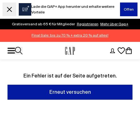
Lade die GAP+ App herunter und erhalte weitere
Offen
Vorteile
Gratisversand ab 65 € für Mitglieder
Registrieren
Mehr über Gap+
Final Sale: bis zu 70 % + extra 20 % auf alles!
Ein Fehler ist auf der Seite aufgetreten.
Erneut versuchen