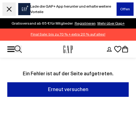
Lade die GAP+ App herunter und erhalte weitere
Offen
Vorteile
Gratisversand ab 65 € für Mitglieder
Registrieren
Mehr über Gap+
Final Sale: bis zu 70 % + extra 20 % auf alles!
Ein Fehler ist auf der Seite aufgetreten.
Erneut versuchen